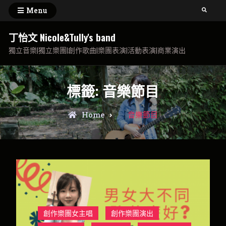
Skip
Menu
Search
to
content
丁怡文 Nicole&Tully's band
獨立音樂|獨立樂團|創作歌曲|樂團表演|活動表演|商業演出
標籤:
音樂節目
Posts
Home
音樂節目
tagged
創作樂團女主唱
創作樂團演出