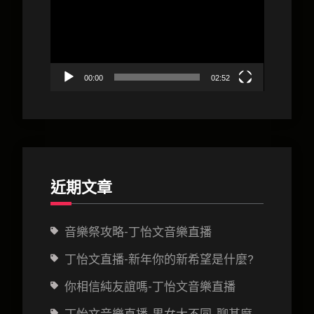
男
播
女
放
大
器
不
00:00
02:52
同,
聊
甚
麼
好?
近期文章
音樂祭攻略-丁怡文音樂直播
丁怡文直播-新年你的新希望是什麼?
你相信純友誼嗎-丁怡文音樂直播
丁怡文音樂直播-男女大不同, 聊甚麼