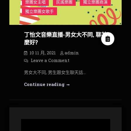
樂團女主唱
民謠樂團
獨立樂團商演
獨立樂團女歌手
丁怡文音樂直播-男女大不同, 聊甚
麼好?
10 11 月, 2021
admin
on
Leave a Comment
丁
怡
男女大不同, 男生跟女生聊天話…
文
音
樂
丁
Continue reading
直
播-
怡
男
文
女
大
音
不
同,
樂
聊
甚
直
視
麼
播-
訊
好?