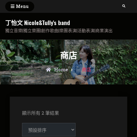
Skip
Menu
Search
to
content
丁怡文 Nicole&Tully's band
獨立音樂|獨立樂團|創作歌曲|樂團表演|活動表演|商業演出
商店
Home
商店
顯示所有 2 筆結果