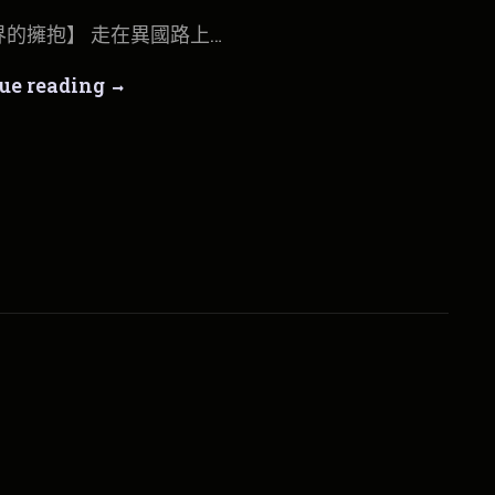
大
陸
界的擁抱】 走在異國路上…
巡
演
日
大
ue reading
記
day4
陸
北
京
巡
演
日
記
day4
北
京