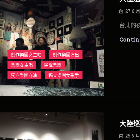
27 6 月
台北的
Contin
創作樂團女主唱
創作樂團演出
樂團女主唱
民謠樂團
獨立樂團商演
獨立樂團女歌手
大陸巡演
25 6 月