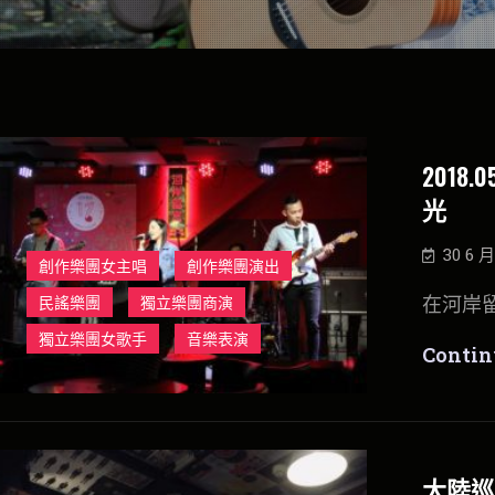
2018
光
30 6 月
創作樂團女主唱
創作樂團演出
在河岸
民謠樂團
獨立樂團商演
獨立樂團女歌手
音樂表演
Contin
大陸巡演