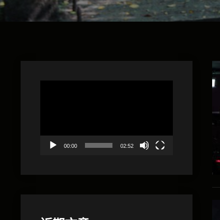
視
訊
播
放
器
00:00
02:52