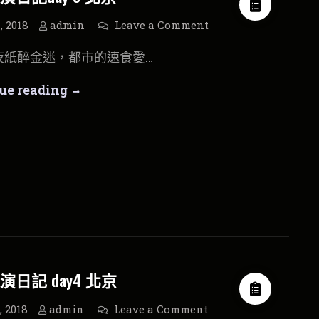
時
光
表
on
, 2018
admin
Leave a Comment
大
演
陸
夜紙醉金迷，都市的速食愛…
巡
影
演
日
片
大
ue reading
記
day
停
陸
5
北
在
京
巡
這
演
裡
日
的
記
時
day
光
5
北
日記 day4 北京
京
on
, 2018
admin
Leave a Comment