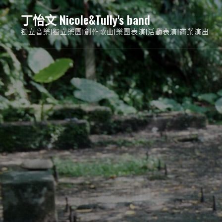
Skip
丁怡文 Nicole&Tully's band
to
獨立音樂|獨立樂團|創作歌曲|樂團表演|活動表演|商業演出
content