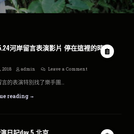
.05.24河岸留言表演影片 停在這裡的時
on
, 2018
admin
Leave a Comment
2018.05.24
河
留言的表演特別找了樂手團…
岸
留
言
2018.05.24
ue reading
表
演
河
影
片
停
岸
在
這
留
裡
日記day 5 北京
的
言