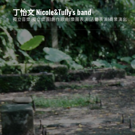
Skip
丁怡文 Nicole&Tully's band
to
獨立音樂|獨立樂團|創作歌曲|樂團表演|活動表演|商業演出
content