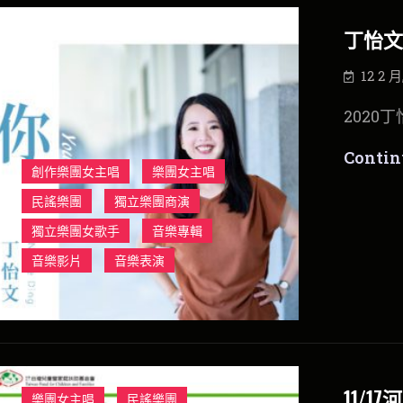
丁怡文
12 2 月
2020
Contin
創作樂團女主唱
樂團女主唱
民謠樂團
獨立樂團商演
獨立樂團女歌手
音樂專輯
音樂影片
音樂表演
11/
樂團女主唱
民謠樂團