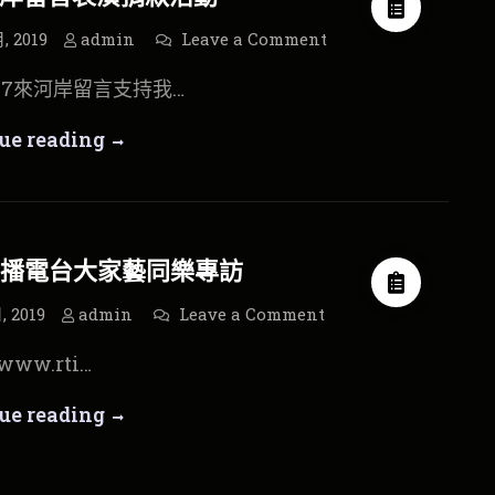
行
on
月, 2019
admin
Leave a Comment
11/17
河
/17來河岸留言支持我…
岸
留
言
11/17
ue reading
表
演
河
捐
款
活
岸
動
留
播電台大家藝同樂專訪
言
表
on
, 2019
admin
Leave a Comment
中
演
央
/www.rti…
廣
捐
播
電
款
中
ue reading
台
大
活
央
家
藝
動
同
廣
樂