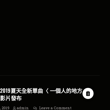
專
播
訪
電
台
大
家
藝
同
樂
專
訪
2019夏天全新單曲〈 一個人的地方
影片發布
on
, 2019
admin
Leave a Comment