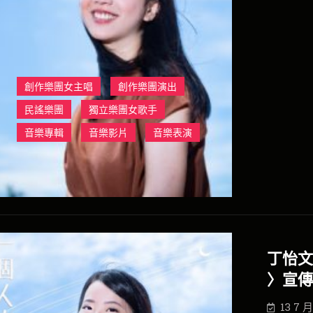
創作樂團女主唱
創作樂團演出
民謠樂團
獨立樂團女歌手
音樂專輯
音樂影片
音樂表演
丁怡文
〉宣傳
13 7 月