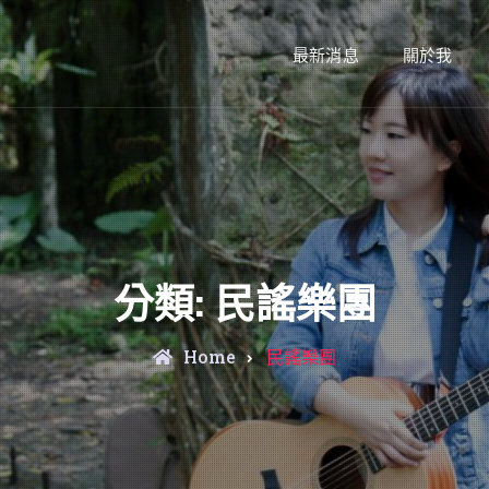
最新消息
關於我
分類:
民謠樂團
Archive
Home
民謠樂團
for