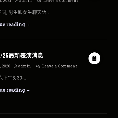
on
月, 2021
admin
Leave a Comment
丁
嗎-
怡
同, 男生跟女生聊天話…
文
丁
音
樂
怡
丁
ue reading
直
播-
文
怡
男
女
音
大
文
不
同,
樂
音
聊
/9/26最新表演消息
甚
直
樂
麼
好?
播
直
on
, 2020
admin
Leave a Comment
2020/9/26
播-
最
六下午3: 30-…
新
男
表
演
女
2020/9/26
ue reading
消
息
大
最
不
新
同,
表