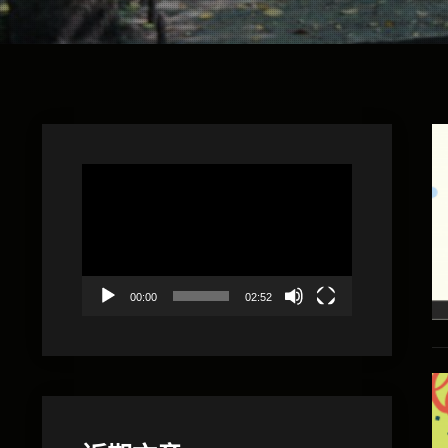
視
訊
播
放
器
00:00
02:52