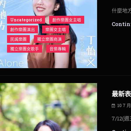
什麼地
Uncategorized
創作樂團女主唱
Contin
創作樂團演出
樂團女主唱
民謠樂團
獨立樂團商演
獨立樂團女歌手
音樂專輯
最新表
10 7 月
7/12(週