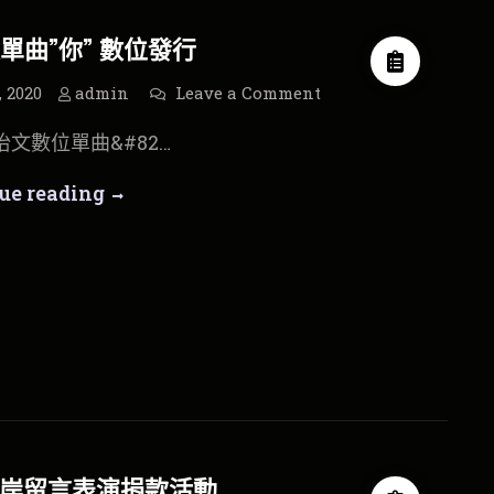
聊
演
單曲”你” 數位發行
甚
消
麼
息
on
, 2020
admin
Leave a Comment
丁
好?
怡
丁怡文數位單曲&#82…
文
單
曲”
丁
ue reading
你”
數
怡
位
發
行
文
單
曲”
你”
數
位
發
17河岸留言表演捐款活動