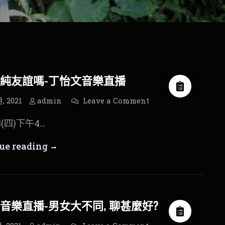
純友誼嗎-丁怡文音樂直播
on
月, 2021
admin
Leave a Comment
你
相
.18(四)下午4…
信
純
友
你
ue reading
誼
嗎-
相
丁
怡
文
信
音
樂
純
直
音樂直播-男女大不同, 聊甚麼好?
播
友
誼