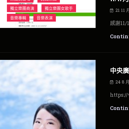
獨立樂團商演
獨立樂團女歌手
21 11 
音樂專輯
音樂表演
感謝11
Contin
中央廣
24 8 月
https:/
Contin