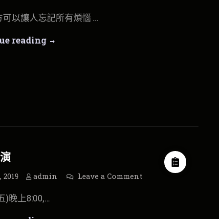
丁
怡
方可以讓人忘記所有煩惱 …
文
2019
夏
丁
ue reading
天
全
怡
新
單
曲
文
〈
一
2019
個
人
夏
的
地
天
方
〉
全
宣
傳
新
影
演
片
單
發
布
曲
on
, 2019
admin
Leave a Comment
最
〈
新
五)晚上8:00,…
表
演
一