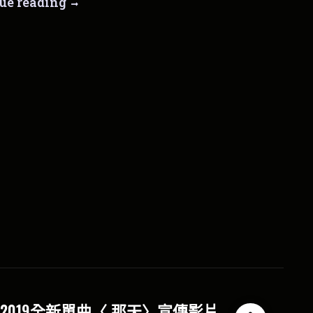
最
ue reading
個
新
人
表
的
演
地
方
〉
宣
傳
影
片
發
布
2019全新單曲〈 那天〉宣傳影片