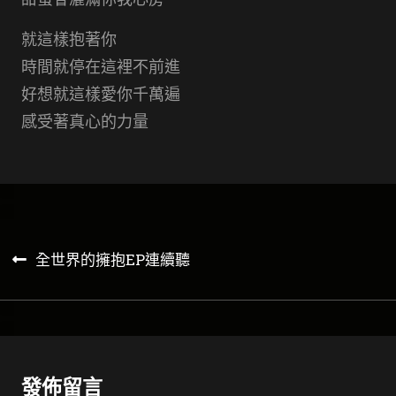
就這樣抱著你
時間就停在這裡不前進
好想就這樣愛你千萬遍
感受著真心的力量
文
全世界的擁抱EP連續聽
章
導
覽
發佈留言