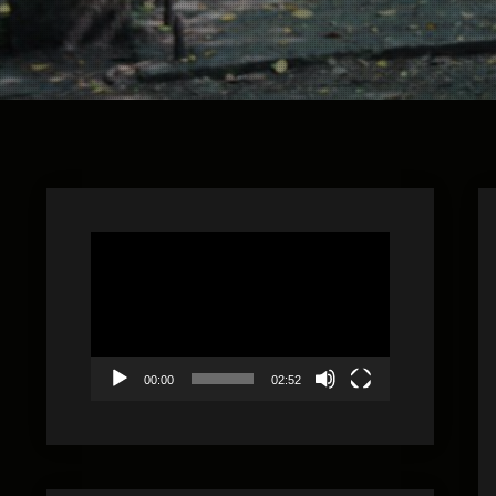
視
訊
播
放
器
00:00
02:52