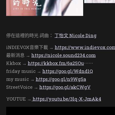
停在這裡的時光 詞曲：
丁怡文 Nicole Ding
iNDIEVOX音樂下載 →
https://www.indievox.com
最新消息 →
https://nicole.sound234.com
Kkbox →
https://kkbox.fm/6a2SOu
⋯⋯
friday music →
https://goo.gl/Wdnd1Q
my music →
https://goo.gl/n9WgSa
StreetVoice →
https://goo.gl/akCWgV
YOUTUE
→
https://youtu.be/3lq-X-JmAk4