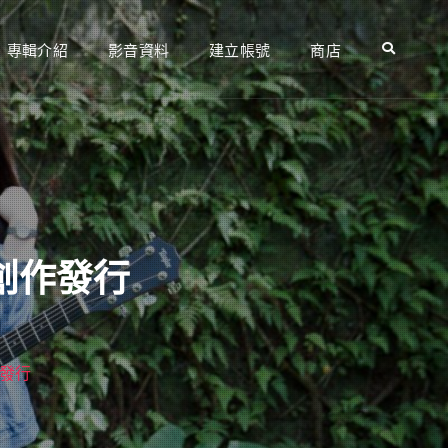
專輯介紹
影音資料
建立帳號
商店
Search
新創作發行
作發行