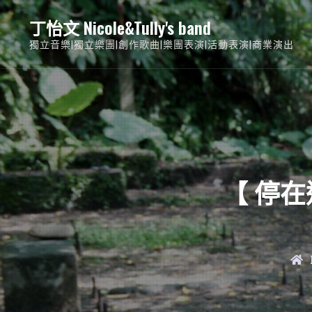
Skip
丁怡文 Nicole&Tully's band
to
獨立音樂|獨立樂團|創作歌曲|樂團表演|活動表演|商業演出
content
【 停在