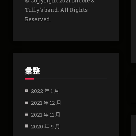
© Copyright 2021 Nicole &
Tully’s band. All Rights
Reserved.
彙整
2022 年 1 月
2021 年 12 月
2021 年 11 月
2020 年 9 月