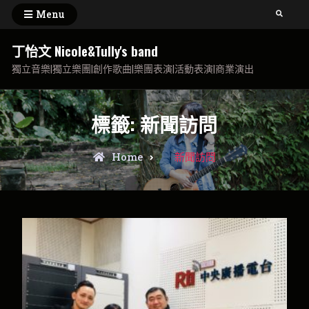
Skip
Menu
Search
to
content
丁怡文 Nicole&Tully's band
獨立音樂|獨立樂團|創作歌曲|樂團表演|活動表演|商業演出
標籤:
新聞訪問
Posts
Home
新聞訪問
tagged