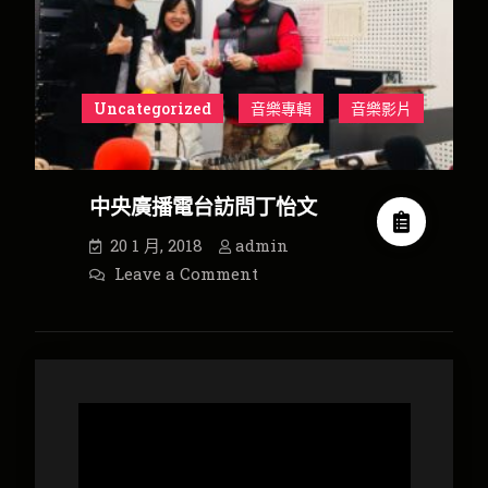
Uncategorized
音樂專輯
音樂影片
中央廣播電台訪問丁怡文
20 1 月, 2018
admin
on
Leave a Comment
中
央
廣
播
電
台
訪
問
視
丁
怡
訊
文
播