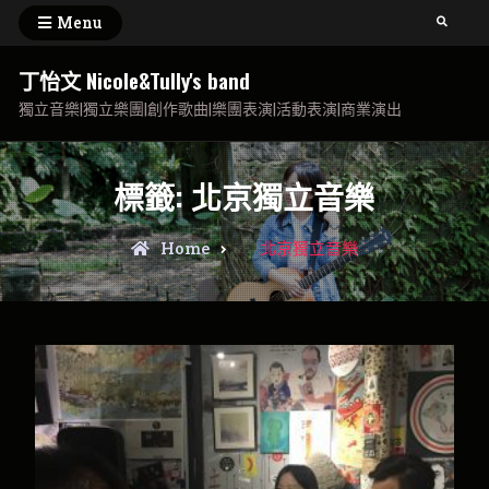
Skip
Menu
Search
to
content
丁怡文 Nicole&Tully's band
獨立音樂|獨立樂團|創作歌曲|樂團表演|活動表演|商業演出
標籤:
北京獨立音樂
Posts
Home
北京獨立音樂
tagged