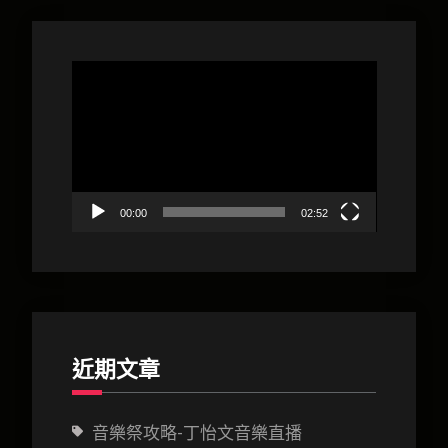
演
日
記-
視
北
訊
京
播
day1
放
器
00:00
02:52
近期文章
音樂祭攻略-丁怡文音樂直播