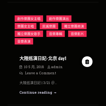
樂
巡
怡
文
演
和
勇
日
氣
創作樂團女主唱
創作樂團演出
樂
記
團
樂團女主唱
民謠樂團
day3
獨立樂團商演
丁
獨立樂團女歌手
音樂專輯
音樂影片
怡
音樂表演
文
和
大陸巡演日記-北京 day1
勇
氣
10 5 月, 2018
admin
樂
on
Leave a Comment
團
大
陸
大陸巡演日記 | 3/21 ＠…
巡
演
日
大
Continue reading
記-
北
陸
京
巡
day1