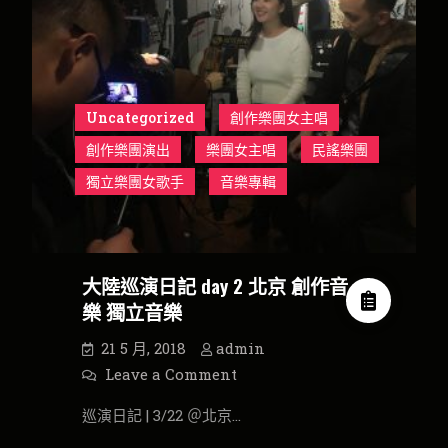
Uncategorized
創作樂團女主唱
創作樂團演出
樂團女主唱
民謠樂團
獨立樂團女歌手
音樂專輯
大陸巡演日記 day 2 北京 創作音
樂 獨立音樂
21 5 月, 2018
admin
on
Leave a Comment
大
陸
巡演日記 | 3/22 ＠北京…
巡
演
日