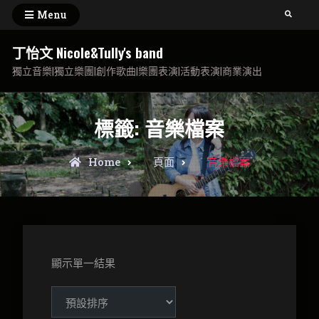
Skip
Menu
Search
to
content
丁怡文 Nicole&Tully's band
獨立音樂|獨立樂團|創作歌曲|樂團表演|活動表演|商業演出
標籤:
音樂檔案
Home
頁面
音樂檔案
顯示單一結果