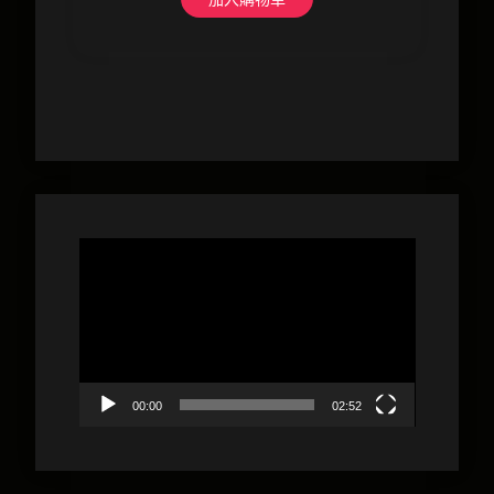
視
訊
播
放
器
00:00
02:52