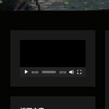
視
訊
播
放
器
00:00
02:52