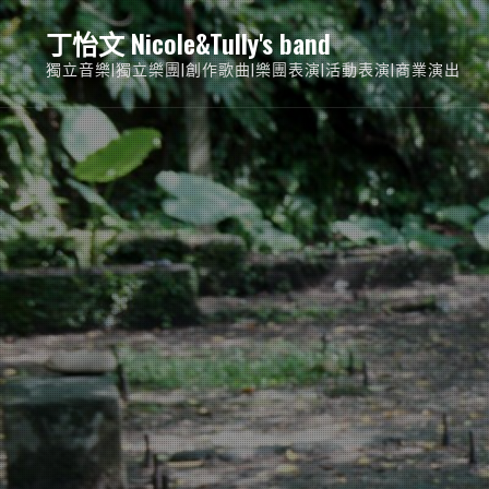
Skip
丁怡文 Nicole&Tully's band
to
獨立音樂|獨立樂團|創作歌曲|樂團表演|活動表演|商業演出
content