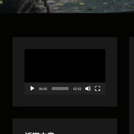
視
訊
播
放
器
00:00
02:52