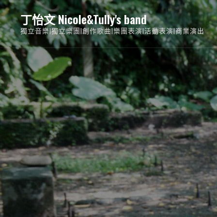
Skip
丁怡文 Nicole&Tully's band
to
獨立音樂|獨立樂團|創作歌曲|樂團表演|活動表演|商業演出
content