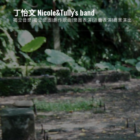
Skip
丁怡文 Nicole&Tully's band
to
獨立音樂|獨立樂團|創作歌曲|樂團表演|活動表演|商業演出
content