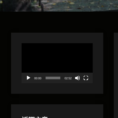
視
訊
播
放
器
00:00
02:52